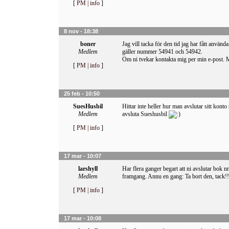
[
PM
|
info
]
8 nov - 18:38
boner
Jag vill tacka för den tid jag har fått använda
Medlem
gäller nummer 54941 och 54942.
Om ni tvekar kontakta mig per min e-pos
[
PM
|
info
]
25 feb - 10:50
SuesHusbil
Hittar inte heller hur man avslutar sitt konto
Medlem
avsluta Sueshusbil
[
PM
|
info
]
17 mar - 10:07
larshyll
Har flera ganger begart att ni avslutar bok 
Medlem
framgang. Annu en gang: Ta bort den, tack!!
[
PM
|
info
]
17 mar - 10:08