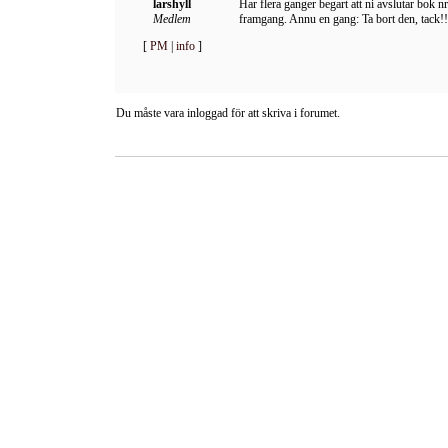
larshyll
Har flera ganger begart att ni avslutar bok 
Medlem
framgang. Annu en gang: Ta bort den, tack!!
[
PM
|
info
]
Du måste vara inloggad för att skriva i forumet.