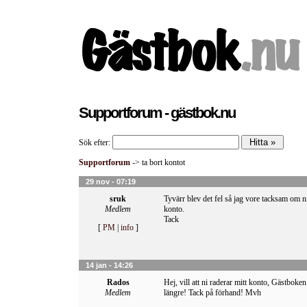
Supportforum - gästbok.nu
Sök efter:
Supportforum
-> ta bort kontot
29 nov - 07:19
sruk
Tyvärr blev det fel så jag vore tacksam om ni
Medlem
konto.
Tack
[
PM
|
info
]
14 jan - 14:26
Rados
Hej, vill att ni raderar mitt konto, Gästboke
Medlem
längre! Tack på förhand! Mvh